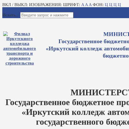
ВКЛ / ВЫКЛ:
ИЗОБРАЖЕНИЯ:
ШРИФТ:
A
A
A
ФОН:
Ц
Ц
Ц
Ц
Для слабовидящих
Авторизация
Электронный журнал
Искать...
МИНИСТ
Государственное бюджетно
«Иркутский колледж автомобил
бюджетно
МИНИСТЕРС
Государственное бюджетное пр
«Иркутский колледж автом
государственного бюдж