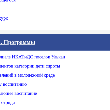
е
курс
а. Программы
илиале ИКАТиДС поселок Улькан
дентов категории дети сироты
влений в молодежной среде
у воспитанию
гающее воспитание
 отряда