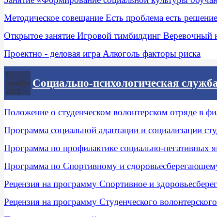
Методическое совещание Есть проблема есть решени
Открытое занятие Игровой тимбилдинг Веревочный 
Проектно - деловая игра Алкоголь факторы риска
7
Социально-психологическая служб
декабря
2022
Положение о студенческом волонтерском отряде в ф
Программа социальной адаптации и социализации сту
Программа по профилактике социально-негативных я
Программа по Спортивному и сдоровьесберегающем
Рецензия на программу Спортивное и здоровьесбере
Рецензия на программу Студенческого волонтерского