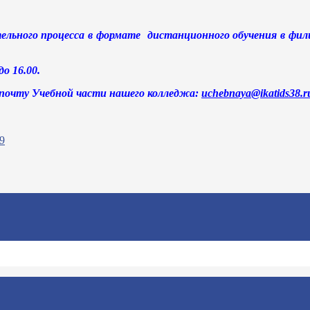
тельного процесса в формате дистанционного обучения в фили
о 16.00.
почту Учебной части нашего колледжа:
uchebnaya@ikatids38.r