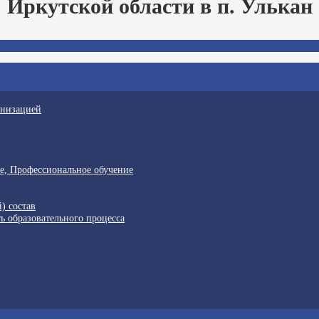
Иркутской области в п. Улькан
анизацией
е, Профессиональное обучение
) состав
ь образовательного процесса