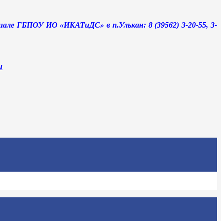
але ГБПОУ ИО «ИКАТиДС» в п.Улькан: 8 (39562) 3-20-55, 3-
u