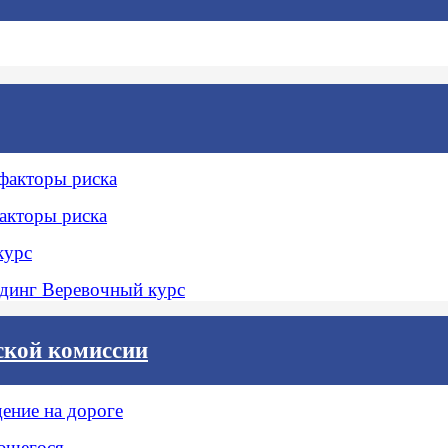
 факторы риска
акторы риска
курс
динг Веревочный курс
ской комиссии
ение на дороге
ющегося