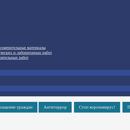
-измерительные материалы
ческих и лабораторных работ
оятельных работ
ращение граждан
Антитеррор
Стоп коронавирус!
П