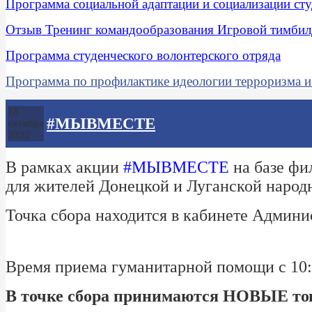
Программа социальной адаптации и социализации сту
Отзыв Тренинг командообразования Игровой тимбил
Программа студенческого волонтерского отряда
Программа по профилактике идеологии терроризма и
18
#МЫВМЕСТЕ
октября
2022
В рамках акции
#МЫВМЕСТЕ
на базе фи
для жителей Донецкой и Луганской народ
Точка сбора находится в кабинете Админис
Время приема гуманитарной помощи с 10:0
В точке сбора принимаются НОВЫЕ тов