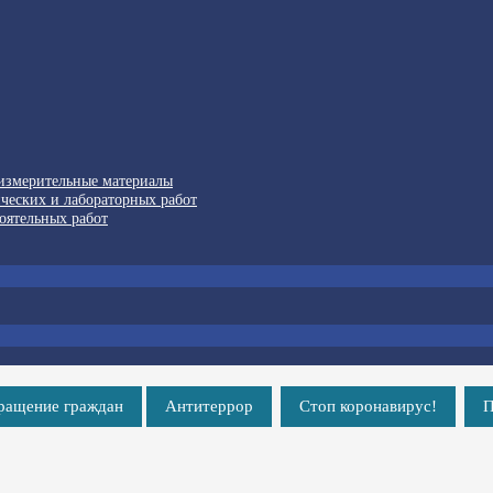
-измерительные материалы
ческих и лабораторных работ
оятельных работ
ращение граждан
Антитеррор
Стоп коронавирус!
П