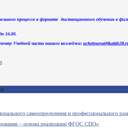
тельного процесса в формате дистанционного обучения в фили
о 16.00.
почту Учебной части нашего колледжа:
uchebnaya@ikatids38.r
ти
онального самоопределения и профессионального разв
азование – основа реализации ФГОС СПО»