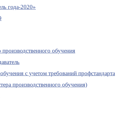
ель года-2020»
9
»
р производственного обучения
даватель
обучения с учетом требований профстандарта
стера производственного обучения)