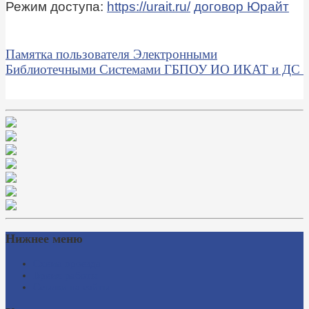
Режим доступа:
https://urait.ru/
договор Юрайт
Памятка пользователя Электронными
Библиотечными Системами ГБПОУ ИО ИКАТ и ДС
Нижнее меню
Схема проезда
Время работы
Ссылки на сайты