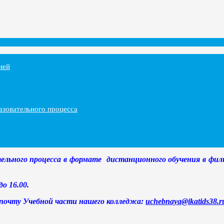
ией
азовательного процесса
тельного процесса в формате дистанционного обучения в фили
о 16.00.
почту Учебной части нашего колледжа:
uchebnaya@ikatids38.r