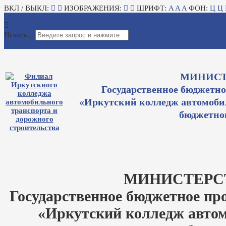
ВКЛ / ВЫКЛ:
ИЗОБРАЖЕНИЯ:
ШРИФТ:
A
A
A
ФОН:
Ц
Ц
Для слабовидящих
Авторизация
Электронный журнал
Искать...
МИНИСТ
Государственное бюджетно
«Иркутский колледж автомобил
бюджетног
МИНИСТЕРС
Государственное бюджетное пр
«Иркутский колледж автом