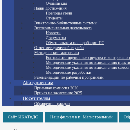
Олимпиады
Наши достижения
Преподаватели
Студенты
Электронно-библиотечные системы
Экспериментальная деятельность
Новости
Документы
Обмен опытом по апробации ПС
Отчет методической службы
Методические материалы
Контрольно-оценочные средства и контрольно
Методические указания по выполнению практи
Методические указания по выполнению самост
Методические разработки
Рекомендации по рабочим программам
Абитуриентам
Приёмная комиссия 2026
Приказ на зачисление 2025
Посетителям
Обращение граждан
Сайт ИКАТиДС
Наш филиал в п. Магистральный
Об