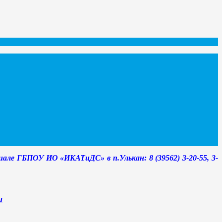
але ГБПОУ ИО «ИКАТиДС» в п.Улькан: 8 (39562) 3-20-55, 3-
u