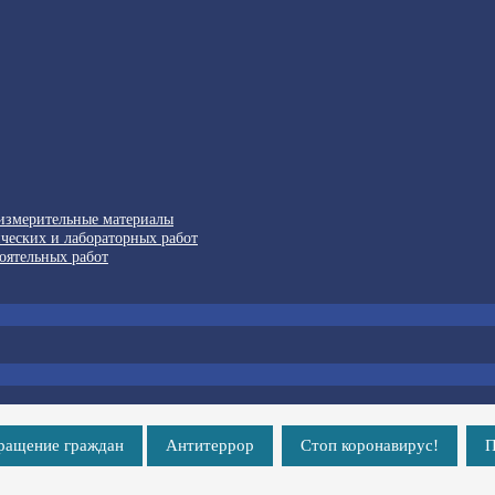
-измерительные материалы
ческих и лабораторных работ
оятельных работ
ращение граждан
Антитеррор
Стоп коронавирус!
П