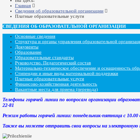
Вы здесь:
Главная
Сведения об образовательной организации
Платные образовательные услуги
СВЕДЕНИЯ ОБ ОБРАЗОВАТЕЛЬНОЙ ОРГАНИЗАЦИИ
Основные сведения
Структура и органы управления образовательной организац
Документы
Образование
Образовательные стандарты
Руководство. Педагогический состав
Материально-техническое обеспечение и оснащенность обр
Стипендии и иные виды материальной поддержки
Платные образовательные услуги
Финансово-хозяйственная деятельность
Вакантные места для приема (перевода)
Телефоны горячей линии по вопросам организации образова
22-81
Режим работы горячей линии: понедельник-пятница с 10.00 д
Также вы можете отправить свои вопросы на электронную 