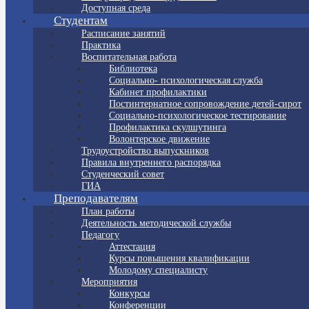
Доступная среда
Студентам
Расписание занятий
Практика
Воспитательная работа
Библиотека
Социально- психологическая служба
Кабинет профилактики
Постинтернатное сопровождение детей-сирот
Социально-психологическое тестирование
Профилактика скулшутинга
Волонтерское движение
Трудоустройство выпускников
Правила внутреннего распорядка
Студенческий совет
ГИА
Преподавателям
План работы
Деятельность методической службы
Педагогу
Аттестация
Курсы повышения квалификации
Молодому специалисту
Мероприятия
Конкурсы
Конференции