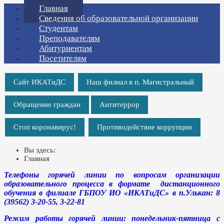
Главная
Сведения об образовательной организации
Студентам
Преподавателям
Абитуриентам
Посетителям
Сайт ИКАТиДС
Наш филиал в п. Магистральный
Обращение граждан
Антитеррор
Стоп коронавирус!
Противодействие коррупции
Вы здесь:
Главная
Телефоны горячей линии по вопросам организации
образовательного процесса в формате дистанционного
обучения в филиале ГБПОУ ИО «ИКАТиДС» в п.Улькан: 8
(39562) 3-20-55, 3-22-81
Режим работы горячей линии: понедельник-пятница с