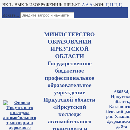
ВКЛ / ВЫКЛ:
ИЗОБРАЖЕНИЯ:
ШРИФТ:
A
A
A
ФОН:
Ц
Ц
Ц
Ц
Для слабовидящих
Авторизация
Электронный журнал
Искать...
МИНИСТЕРСТВО
ОБРАЗОВАНИЯ
ИРКУТСКОЙ
ОБЛАСТИ
Государственное
бюджетное
профессиональное
образовательное
учреждение
666534,
Иркутск
Иркутской области
область
«Иркутский
Казачинск
Ленский ра
колледж
р.п. Улькан,
автомобильного
Дзержинско
д. 9-а
транспорта и